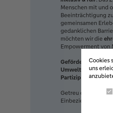
Menschen mit und 
Beeinträchtigung z
gemeinsamen Erleb
gedanklichen Barri
möchten wir die
ehr
Empowerment von Me
Cookies s
Gefördert werden Ma
uns erlei
Umwelt, Jugendarbe
anzubiet
Partizipation
.
Getreu dem Motto
„
Einbeziehung von M