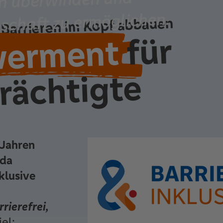
n überwinden und
lschaft zu ermöglichen.
- Barrieren im Kopf abbauen
für
erment
rächtigte
 Jahren
rda
klusive
rrierefrei,
iel: