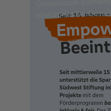
Gemeinsam Barriere
eine inklusive Gesel
Seit 15 Jahren 
Empow
Beeint
Seit mittlerweile 15
unterstützt die Spa
Südwest Stiftung in
Projekte
mit dem
Förderprogramm
ba
inklusiv & fair
. Das Z