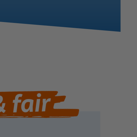
& fair