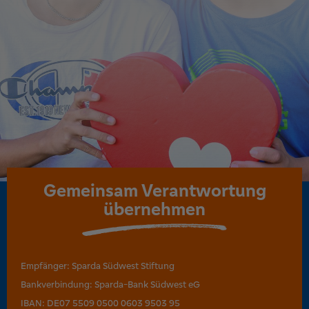
Gemeinsam
Verantwortung
übernehmen
Empfänger: Sparda Südwest Stiftung
Bankverbindung: Sparda-Bank Südwest eG
IBAN: DE07 5509 0500 0603 9503 95