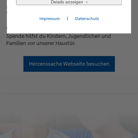
Details anzeigen
„Herzenssache“ machen. Als Stiftung unterstützen
wir den Verein jedes Jahr mit tollen Aktionen.
|
Impressum
Datenschutz
Werde auch du ein Teil von Herzenssache!
Mit deiner
Spende hilfst du Kindern, Jugendlichen und
Familien vor unserer Haustür.
Herzenssache Webseite besuchen