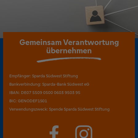
Gemeinsam
Verantwortung
übernehmen
Empfänger: Sparda Südwest Stiftung
Bankverbindung: Sparda-Bank Südwest eG
IBAN: DE07 5509 0500 0603 9503 95
BIC: GENODEF1S01
Verwendungszweck: Spende Sparda Südwest Stiftung