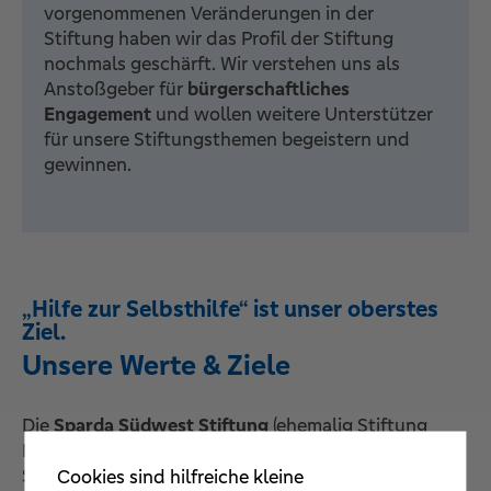
vorgenommenen Veränderungen in der
Stiftung haben wir das Profil der Stiftung
nochmals geschärft. Wir verstehen uns als
Anstoßgeber für
bürgerschaftliches
Engagement
und wollen weitere Unterstützer
für unsere Stiftungsthemen begeistern und
gewinnen.
„Hilfe zur Selbsthilfe“ ist unser oberstes
Ziel.
Unsere Werte & Ziele
Die
Sparda Südwest Stiftung
(ehemalig Stiftung
Kunst, Kultur und Soziales der Sparda-Bank
Südwest eG) wurde 2001 von der Sparda-Bank
Cookies sind hilfreiche kleine