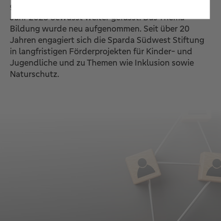
gerecht zu werden, wurden die Stiftungszwecke im
Jahr 2023 bewusst weiter gefasst. Das Thema
Bildung wurde neu aufgenommen. Seit über 20
Jahren engagiert sich die Sparda Südwest Stiftung
in langfristigen Förderprojekten für Kinder- und
Jugendliche und zu Themen wie Inklusion sowie
Naturschutz.